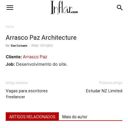
Início
Arrasco Paz Architecture
Por
Dan Cortazio
-
09:08 - 13/11/2012
Cliente:
Arrasco Paz
Job:
Desenvolvimento do site.
Artigo anterior
Próximo artigo
Vagas para escritores
Estudar NZ Limited
freelancer
ARTIGOS RELACIONADOS
Mais do autor