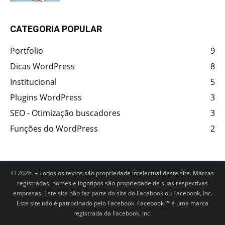
CATEGORIA POPULAR
Portfolio
9
Dicas WordPress
8
Institucional
5
Plugins WordPress
3
SEO - Otimização buscadores
3
Funções do WordPress
2
© 2026. – Todos os textos são propriedade intelectual deste site. Marcas
registradas, nomes e logotipos são propriedade de suas respectivas
empresas. Este site não faz parte do site do Facebook ou Facebook, Inc.
Este site não é patrocinado pelo Facebook. Facebook ™ é uma marca
registrada da Facebook, Inc.